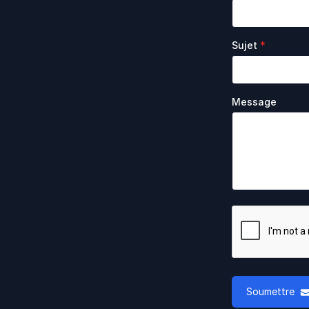
Sujet
*
Message
Soumettre